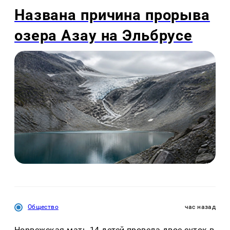
Названа причина прорыва
озера Азау на Эльбрусе
Общество
час назад
Норвежская мать 14 детей провела двое суток в