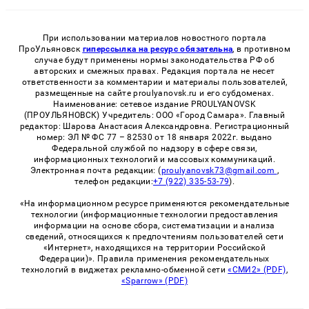
При использовании материалов новостного портала
ПроУльяновск
гиперссылка на ресурс обязательна
, в противном
случае будут применены нормы законодательства РФ об
авторских и смежных правах. Редакция портала не несет
ответственности за комментарии и материалы пользователей,
размещенные на сайте proulyanovsk.ru и его субдоменах.
Наименование: сетевое издание PROULYANOVSK
(ПРОУЛЬЯНОВСК) Учредитель: ООО «Город Самара». Главный
редактор: Шарова Анастасия Александровна. Регистрационный
номер: ЭЛ № ФС 77 – 82530 от 18 января 2022г. выдано
Федеральной службой по надзору в сфере связи,
информационных технологий и массовых коммуникаций.
Электронная почта редакции: (
proulyanovsk73@gmail.com
,
телефон редакции:
+7 (922) 335-53-79
).
«На информационном ресурсе применяются рекомендательные
технологии (информационные технологии предоставления
информации на основе сбора, систематизации и анализа
сведений, относящихся к предпочтениям пользователей сети
«Интернет», находящихся на территории Российской
Федерации)». Правила применения рекомендательных
технологий в виджетах рекламно-обменной сети
«СМИ2» (PDF)
,
«Sparrow» (PDF)