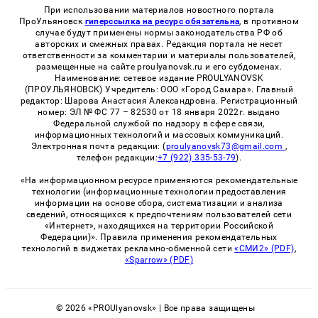
При использовании материалов новостного портала
ПроУльяновск
гиперссылка на ресурс обязательна
, в противном
случае будут применены нормы законодательства РФ об
авторских и смежных правах. Редакция портала не несет
ответственности за комментарии и материалы пользователей,
размещенные на сайте proulyanovsk.ru и его субдоменах.
Наименование: сетевое издание PROULYANOVSK
(ПРОУЛЬЯНОВСК) Учредитель: ООО «Город Самара». Главный
редактор: Шарова Анастасия Александровна. Регистрационный
номер: ЭЛ № ФС 77 – 82530 от 18 января 2022г. выдано
Федеральной службой по надзору в сфере связи,
информационных технологий и массовых коммуникаций.
Электронная почта редакции: (
proulyanovsk73@gmail.com
,
телефон редакции:
+7 (922) 335-53-79
).
«На информационном ресурсе применяются рекомендательные
технологии (информационные технологии предоставления
информации на основе сбора, систематизации и анализа
сведений, относящихся к предпочтениям пользователей сети
«Интернет», находящихся на территории Российской
Федерации)». Правила применения рекомендательных
технологий в виджетах рекламно-обменной сети
«СМИ2» (PDF)
,
«Sparrow» (PDF)
© 2026 «PROUlyanovsk» | Все права защищены