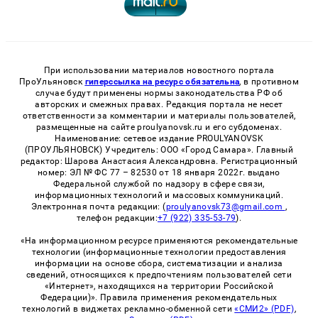
При использовании материалов новостного портала
ПроУльяновск
гиперссылка на ресурс обязательна
, в противном
случае будут применены нормы законодательства РФ об
авторских и смежных правах. Редакция портала не несет
ответственности за комментарии и материалы пользователей,
размещенные на сайте proulyanovsk.ru и его субдоменах.
Наименование: сетевое издание PROULYANOVSK
(ПРОУЛЬЯНОВСК) Учредитель: ООО «Город Самара». Главный
редактор: Шарова Анастасия Александровна. Регистрационный
номер: ЭЛ № ФС 77 – 82530 от 18 января 2022г. выдано
Федеральной службой по надзору в сфере связи,
информационных технологий и массовых коммуникаций.
Электронная почта редакции: (
proulyanovsk73@gmail.com
,
телефон редакции:
+7 (922) 335-53-79
).
«На информационном ресурсе применяются рекомендательные
технологии (информационные технологии предоставления
информации на основе сбора, систематизации и анализа
сведений, относящихся к предпочтениям пользователей сети
«Интернет», находящихся на территории Российской
Федерации)». Правила применения рекомендательных
технологий в виджетах рекламно-обменной сети
«СМИ2» (PDF)
,