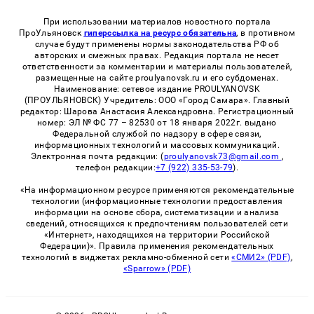
При использовании материалов новостного портала
ПроУльяновск
гиперссылка на ресурс обязательна
, в противном
случае будут применены нормы законодательства РФ об
авторских и смежных правах. Редакция портала не несет
ответственности за комментарии и материалы пользователей,
размещенные на сайте proulyanovsk.ru и его субдоменах.
Наименование: сетевое издание PROULYANOVSK
(ПРОУЛЬЯНОВСК) Учредитель: ООО «Город Самара». Главный
редактор: Шарова Анастасия Александровна. Регистрационный
номер: ЭЛ № ФС 77 – 82530 от 18 января 2022г. выдано
Федеральной службой по надзору в сфере связи,
информационных технологий и массовых коммуникаций.
Электронная почта редакции: (
proulyanovsk73@gmail.com
,
телефон редакции:
+7 (922) 335-53-79
).
«На информационном ресурсе применяются рекомендательные
технологии (информационные технологии предоставления
информации на основе сбора, систематизации и анализа
сведений, относящихся к предпочтениям пользователей сети
«Интернет», находящихся на территории Российской
Федерации)». Правила применения рекомендательных
технологий в виджетах рекламно-обменной сети
«СМИ2» (PDF)
,
«Sparrow» (PDF)