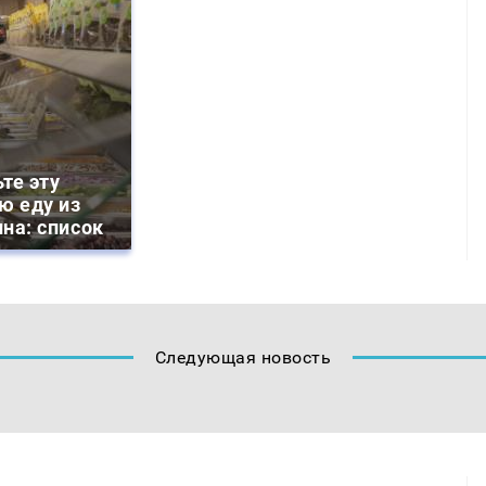
те эту
ю еду из
на: список
Следующая новость