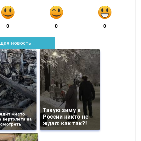
0
0
0
щая новость ↓
Такую зиму в
ядит место
России никто не
 вертолета на
ждал: как так?!
 смотреть