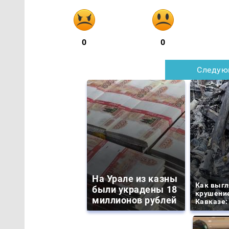
0
0
Следую
На Урале из казны
Как выгл
были украдены 18
крушение
миллионов рублей
Кавказе: