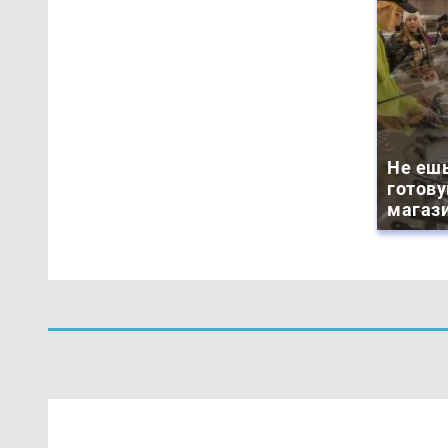
Не ешь
готову
магази