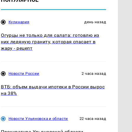
Кулинария
день назад
Огурцы не только для салата: готовлю из
них ледяную граниту, которая спасает в
жару - рецепт
Новости России
2 часа назад
ВТБ: объем выдачи ипотеки в России вырос
на 38%
Новости Ульяновска и области
22 часа назад
Прокуратура Ульяновской области