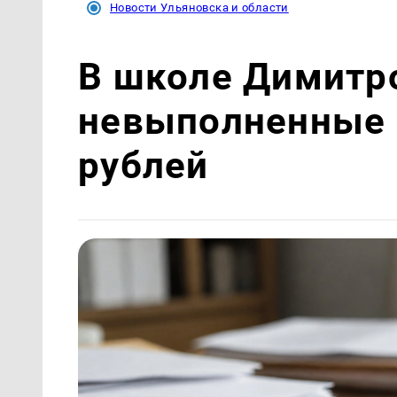
Новости Ульяновска и области
В школе Димитр
невыполненные 
рублей