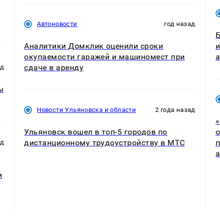
Автоновости
год назад
Б
Аналитики Домклик оценили сроки
и
окупаемости гаражей и машиномест при
а
сдаче в аренду
ад
ы
Новости Ульяновска и области
2 года назад
«
Ульяновск вошел в топ-5 городов по
о
дистанционному трудоустройству в МТС
п
ад
а
и