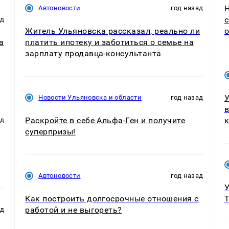
Н
Автоновости
год назад
с
ад
Житель Ульяновска рассказал, реально ли
о
а
платить ипотеку и заботиться о семье на
зарплату продавца-консультанта
Новости Ульяновска и области
год назад
в
Раскройте в себе Альфа-Ген и получите
к
ад
суперпризы!
Автоновости
год назад
У
Как построить долгосрочные отношения с
T
работой и не выгореть?
ад