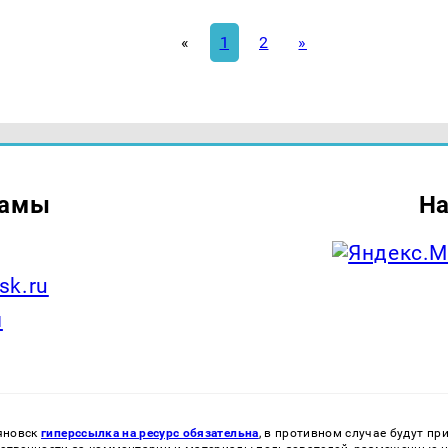
«
1
2
»
ламы
На
sk.ru
ы
яновск
гиперссылка на ресурс обязательна
, в противном случае будут п