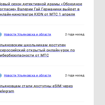
овый сезон детективной драмы «Обоюдное
огласие» Валерии Гай Германики выйдет в
нлайн-кинотеатре KION от МТС 1 апреля
Новости Ульяновска и области
2 года назад
Ульяновским школьникам доступен
сероссийский открытый онлайн-урок по
ибербезопасности от МТС
Новости Ульяновска и области
2 года назад
льяновцам стали доступны eSIM через
elegram