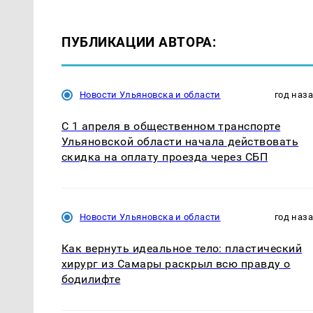
ПУБЛИКАЦИИ АВТОРА:
Новости Ульяновска и области
год наз
С 1 апреля в общественном транспорте
Ульяновской области начала действовать
скидка на оплату проезда через СБП
Новости Ульяновска и области
год наз
Как вернуть идеальное тело: пластический
хирург из Самары раскрыл всю правду о
бодилифте