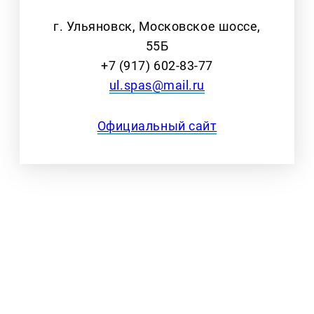
г. Ульяновск, Московское шоссе,
55Б
+7 (917) 602-83-77
ul.spas@mail.ru
Официальный сайт
ритуальное агентство СПАС Ульяновск,
ритуальные услуги Ульяновск, организация
похорон Ульяновск, современный
ритуальный сервис, похоронное агентство