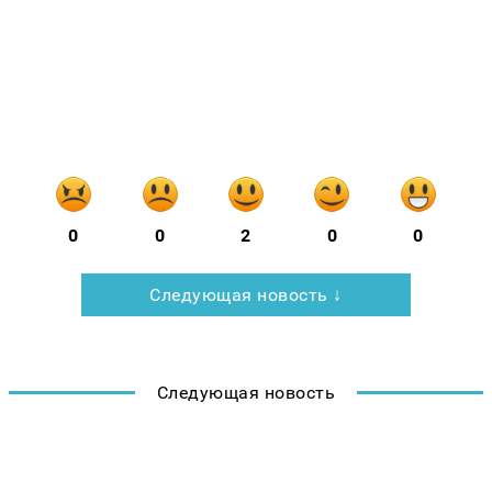
Ульяновск, культура прощания, ритуальный
бизнес Россия, кремация Ульяновск,
прощальный зал Ульяновск, ритуальные
услуги 2026, агентство СПАС Московское
шоссе, похоронный сервис Ульяновск
0
0
2
0
0
Следующая новость ↓
Следующая новость