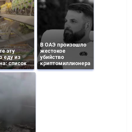
В ОАЭ произошло
те эту
жестокое
ю еду из
убийство
на: список
криптомиллионера