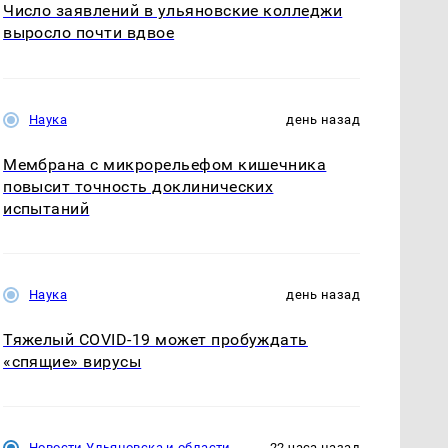
Число заявлений в ульяновские колледжи
выросло почти вдвое
Наука
день назад
Мембрана с микрорельефом кишечника
повысит точность доклинических
испытаний
Наука
день назад
Тяжелый COVID-19 может пробуждать
«спящие» вирусы
Новости Ульяновска и области
22 часа назад