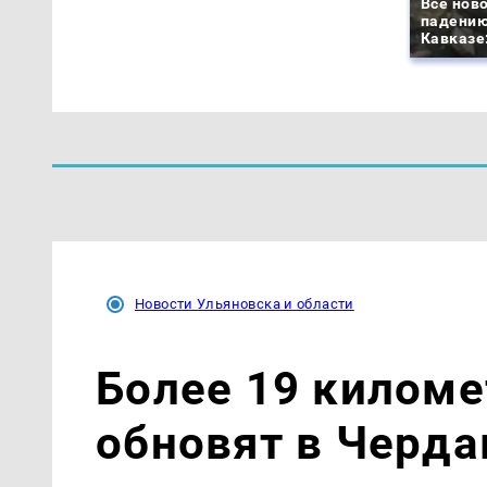
Все ново
падению
Кавказе:
Новости Ульяновска и области
Более 19 киломе
обновят в Черд