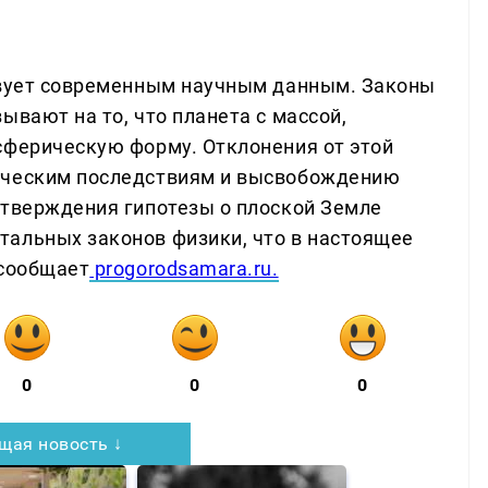
ствует современным научным данным. Законы
ывают на то, что планета с массой,
сферическую форму. Отклонения от этой
ическим последствиям и высвобождению
дтверждения гипотезы о плоской Земле
альных законов физики, что в настоящее
 сообщает
progorodsamara.ru.
0
0
0
щая новость ↓