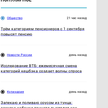
Общество
21 час назад
Трём категориям пенсионеров с 1 сентября
повысят пенсию
Новости России
день назад
Исследование ВТБ: ежемесячная смена
категорий кешбэка создает волны спроса
Кулинария
день назад
Запекаю и поливаю соусом из тунца:
закуска кабачки тоннато выглядит как