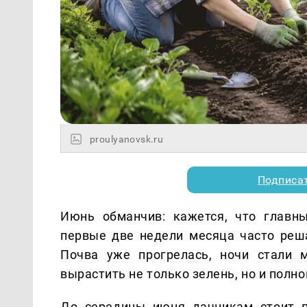
proulyanovsk.ru
Подписа
Июнь обманчив: кажется, что главн
первые две недели месяца часто реша
Почва уже прогрелась, ночи стали м
вырастить не только зелень, но и полн
До середины июня дачникам стоит п