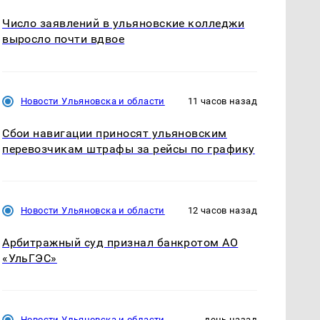
Число заявлений в ульяновские колледжи
выросло почти вдвое
Новости Ульяновска и области
11 часов назад
Сбои навигации приносят ульяновским
перевозчикам штрафы за рейсы по графику
Новости Ульяновска и области
12 часов назад
Арбитражный суд признал банкротом АО
«УльГЭС»
Новости Ульяновска и области
день назад