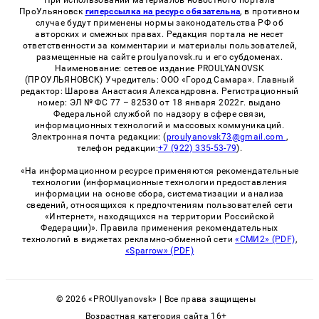
При использовании материалов новостного портала
ПроУльяновск
гиперссылка на ресурс обязательна
, в противном
случае будут применены нормы законодательства РФ об
авторских и смежных правах. Редакция портала не несет
ответственности за комментарии и материалы пользователей,
размещенные на сайте proulyanovsk.ru и его субдоменах.
Наименование: сетевое издание PROULYANOVSK
(ПРОУЛЬЯНОВСК) Учредитель: ООО «Город Самара». Главный
редактор: Шарова Анастасия Александровна. Регистрационный
номер: ЭЛ № ФС 77 – 82530 от 18 января 2022г. выдано
Федеральной службой по надзору в сфере связи,
информационных технологий и массовых коммуникаций.
Электронная почта редакции: (
proulyanovsk73@gmail.com
,
телефон редакции:
+7 (922) 335-53-79
).
«На информационном ресурсе применяются рекомендательные
технологии (информационные технологии предоставления
информации на основе сбора, систематизации и анализа
сведений, относящихся к предпочтениям пользователей сети
«Интернет», находящихся на территории Российской
Федерации)». Правила применения рекомендательных
технологий в виджетах рекламно-обменной сети
«СМИ2» (PDF)
,
«Sparrow» (PDF)
© 2026 «PROUlyanovsk» | Все права защищены
Возрастная категория сайта 16+