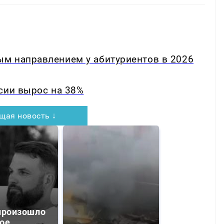
м направлением у абитуриентов в 2026
сии вырос на 38%
щая новость ↓
произошло
ое