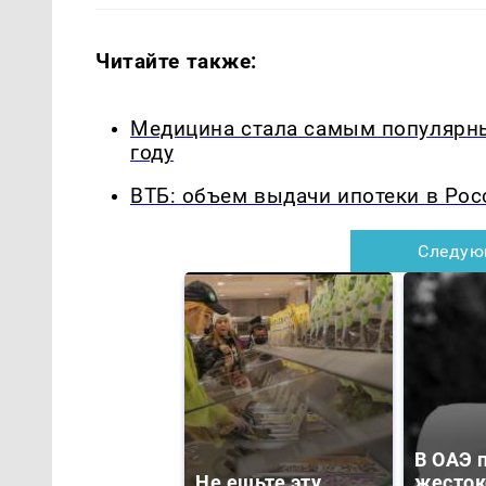
Читайте также:
Медицина стала самым популярны
году
ВТБ: объем выдачи ипотеки в Рос
Следую
В ОАЭ 
Не ешьте эту
жесток