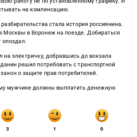
свою работу не по установленному графику. И
итывать на компенсацию.
 разбирательства стала история россиянина.
з Москвы в Воронеж на поезде. Добираться
т опоздал.
л на электричку, добравшись до вокзала
жданин решил потребовать с транспортной
закон о защите прав потребителей.
тому мужчине должны выплатить денежную
3
1
0