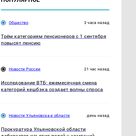
Общество
3 часа назад
Трём категориям пенсионеров с 1 сентября
повысят пенсию
Новости России
21 час назад
Исследование ВТБ: ежемесячная смена
категорий кешбэка создает волны спроса
Новости Ульяновска и области
день назад
Прокуратура Ульяновской области
добивается изъятия полей у компаний