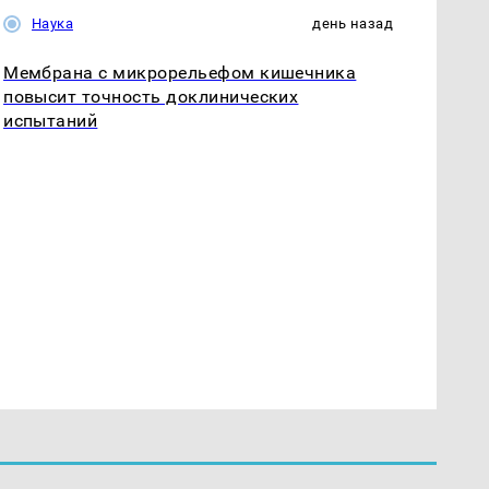
Наука
день назад
Мембрана с микрорельефом кишечника
повысит точность доклинических
испытаний