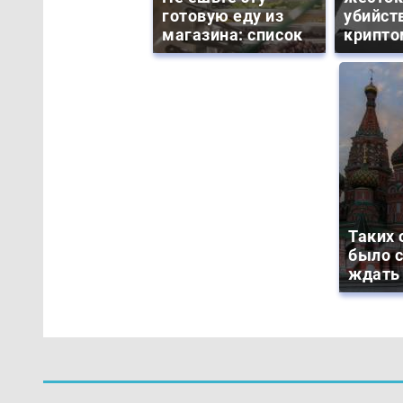
готовую еду из
убийст
магазина: список
крипто
Таких 
было с
ждать