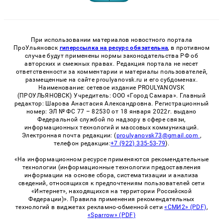
При использовании материалов новостного портала
ПроУльяновск
гиперссылка на ресурс обязательна
, в противном
случае будут применены нормы законодательства РФ об
авторских и смежных правах. Редакция портала не несет
ответственности за комментарии и материалы пользователей,
размещенные на сайте proulyanovsk.ru и его субдоменах.
Наименование: сетевое издание PROULYANOVSK
(ПРОУЛЬЯНОВСК) Учредитель: ООО «Город Самара». Главный
редактор: Шарова Анастасия Александровна. Регистрационный
номер: ЭЛ № ФС 77 – 82530 от 18 января 2022г. выдано
Федеральной службой по надзору в сфере связи,
информационных технологий и массовых коммуникаций.
Электронная почта редакции: (
proulyanovsk73@gmail.com
,
телефон редакции:
+7 (922) 335-53-79
).
«На информационном ресурсе применяются рекомендательные
технологии (информационные технологии предоставления
информации на основе сбора, систематизации и анализа
сведений, относящихся к предпочтениям пользователей сети
«Интернет», находящихся на территории Российской
Федерации)». Правила применения рекомендательных
технологий в виджетах рекламно-обменной сети
«СМИ2» (PDF)
,
«Sparrow» (PDF)