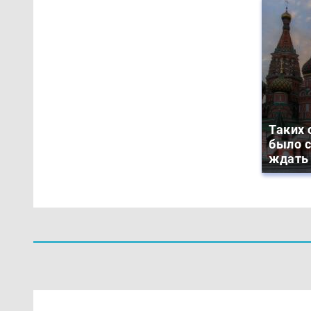
Таких 
было с
ждать