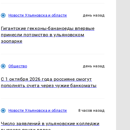
Новости Ульяновска и области
день назад
Гигантские гекконы-бананоеды впервые
принесли потомство в ульяновском
зоопарке
Общество
день назад
С 1 октября 2026 года россияне смогут
пополнять счета через чужие банкоматы
Новости Ульяновска и области
8 часов назад
Число заявлений в ульяновские колледжи
выросло почти вдвое