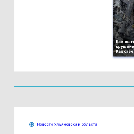
Как выг
крушени
Кавказе
Новости Ульяновска и области