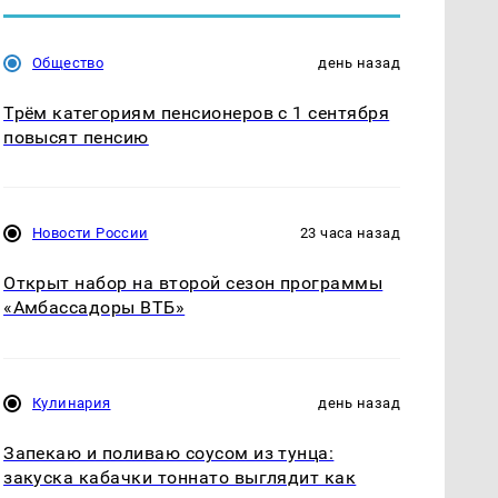
Общество
день назад
Трём категориям пенсионеров с 1 сентября
повысят пенсию
Новости России
23 часа назад
Открыт набор на второй сезон программы
«Амбассадоры ВТБ»
Кулинария
день назад
Запекаю и поливаю соусом из тунца:
закуска кабачки тоннато выглядит как