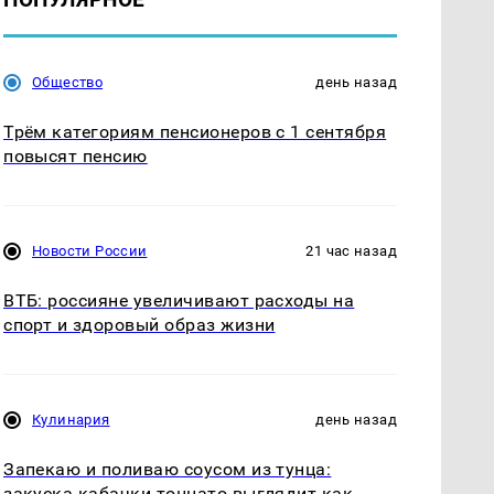
Общество
день назад
Трём категориям пенсионеров с 1 сентября
повысят пенсию
Новости России
21 час назад
ВТБ: россияне увеличивают расходы на
спорт и здоровый образ жизни
Кулинария
день назад
Запекаю и поливаю соусом из тунца:
закуска кабачки тоннато выглядит как