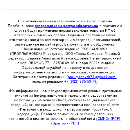
При использовании материалов новостного портала
ПроУльяновск
гиперссылка на ресурс обязательна
, в противном
случае будут применены нормы законодательства РФ об
авторских и смежных правах. Редакция портала не несет
ответственности за комментарии и материалы пользователей,
размещенные на сайте proulyanovsk.ru и его субдоменах.
Наименование: сетевое издание PROULYANOVSK
(ПРОУЛЬЯНОВСК) Учредитель: ООО «Город Самара». Главный
редактор: Шарова Анастасия Александровна. Регистрационный
номер: ЭЛ № ФС 77 – 82530 от 18 января 2022г. выдано
Федеральной службой по надзору в сфере связи,
информационных технологий и массовых коммуникаций.
Электронная почта редакции: (
proulyanovsk73@gmail.com
,
телефон редакции:
+7 (922) 335-53-79
).
«На информационном ресурсе применяются рекомендательные
технологии (информационные технологии предоставления
информации на основе сбора, систематизации и анализа
сведений, относящихся к предпочтениям пользователей сети
«Интернет», находящихся на территории Российской
Федерации)». Правила применения рекомендательных
технологий в виджетах рекламно-обменной сети
«СМИ2» (PDF)
,
«Sparrow» (PDF)