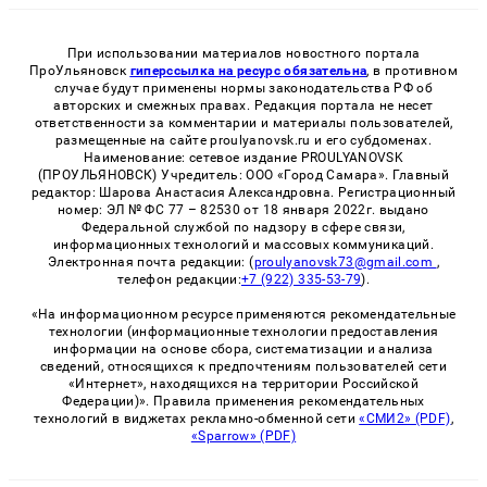
При использовании материалов новостного портала
ПроУльяновск
гиперссылка на ресурс обязательна
, в противном
случае будут применены нормы законодательства РФ об
авторских и смежных правах. Редакция портала не несет
ответственности за комментарии и материалы пользователей,
размещенные на сайте proulyanovsk.ru и его субдоменах.
Наименование: сетевое издание PROULYANOVSK
(ПРОУЛЬЯНОВСК) Учредитель: ООО «Город Самара». Главный
редактор: Шарова Анастасия Александровна. Регистрационный
номер: ЭЛ № ФС 77 – 82530 от 18 января 2022г. выдано
Федеральной службой по надзору в сфере связи,
информационных технологий и массовых коммуникаций.
Электронная почта редакции: (
proulyanovsk73@gmail.com
,
телефон редакции:
+7 (922) 335-53-79
).
«На информационном ресурсе применяются рекомендательные
технологии (информационные технологии предоставления
информации на основе сбора, систематизации и анализа
сведений, относящихся к предпочтениям пользователей сети
«Интернет», находящихся на территории Российской
Федерации)». Правила применения рекомендательных
технологий в виджетах рекламно-обменной сети
«СМИ2» (PDF)
,
«Sparrow» (PDF)