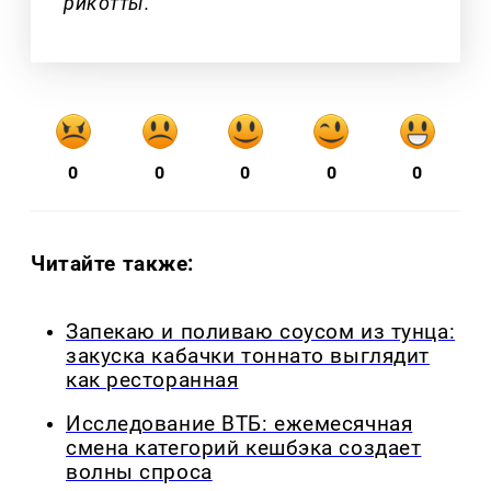
рикотты.
0
0
0
0
0
Читайте также:
Запекаю и поливаю соусом из тунца:
закуска кабачки тоннато выглядит
как ресторанная
Исследование ВТБ: ежемесячная
смена категорий кешбэка создает
волны спроса