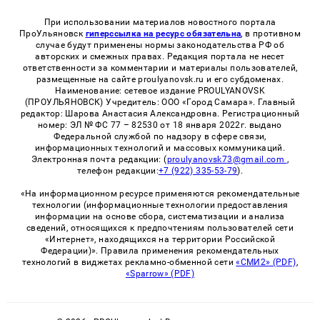
При использовании материалов новостного портала
ПроУльяновск
гиперссылка на ресурс обязательна
, в противном
случае будут применены нормы законодательства РФ об
авторских и смежных правах. Редакция портала не несет
ответственности за комментарии и материалы пользователей,
размещенные на сайте proulyanovsk.ru и его субдоменах.
Наименование: сетевое издание PROULYANOVSK
(ПРОУЛЬЯНОВСК) Учредитель: ООО «Город Самара». Главный
редактор: Шарова Анастасия Александровна. Регистрационный
номер: ЭЛ № ФС 77 – 82530 от 18 января 2022г. выдано
Федеральной службой по надзору в сфере связи,
информационных технологий и массовых коммуникаций.
Электронная почта редакции: (
proulyanovsk73@gmail.com
,
телефон редакции:
+7 (922) 335-53-79
).
«На информационном ресурсе применяются рекомендательные
технологии (информационные технологии предоставления
информации на основе сбора, систематизации и анализа
сведений, относящихся к предпочтениям пользователей сети
«Интернет», находящихся на территории Российской
Федерации)». Правила применения рекомендательных
технологий в виджетах рекламно-обменной сети
«СМИ2» (PDF)
,
«Sparrow» (PDF)