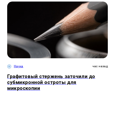
Наука
час назад
Графитовый стержень заточили до
субмикронной остроты для
микроскопии