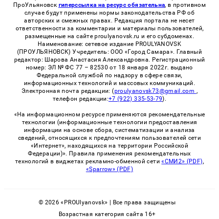
ПроУльяновск
гиперссылка на ресурс обязательна
, в противном
случае будут применены нормы законодательства РФ об
авторских и смежных правах. Редакция портала не несет
ответственности за комментарии и материалы пользователей,
размещенные на сайте proulyanovsk.ru и его субдоменах.
Наименование: сетевое издание PROULYANOVSK
(ПРОУЛЬЯНОВСК) Учредитель: ООО «Город Самара». Главный
редактор: Шарова Анастасия Александровна. Регистрационный
номер: ЭЛ № ФС 77 – 82530 от 18 января 2022г. выдано
Федеральной службой по надзору в сфере связи,
информационных технологий и массовых коммуникаций.
Электронная почта редакции: (
proulyanovsk73@gmail.com
,
телефон редакции:
+7 (922) 335-53-79
).
«На информационном ресурсе применяются рекомендательные
технологии (информационные технологии предоставления
информации на основе сбора, систематизации и анализа
сведений, относящихся к предпочтениям пользователей сети
«Интернет», находящихся на территории Российской
Федерации)». Правила применения рекомендательных
технологий в виджетах рекламно-обменной сети
«СМИ2» (PDF)
,
«Sparrow» (PDF)
© 2026 «PROUlyanovsk» | Все права защищены
Возрастная категория сайта 16+