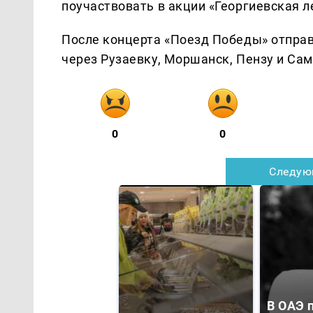
поучаствовать в акции «Георгиевская л
После концерта «Поезд Победы» отправ
через Рузаевку, Моршанск, Пензу и Сам
0
0
Следую
В ОАЭ 