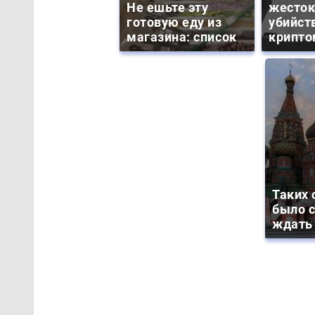
Не ешьте эту
жесток
готовую еду из
убийст
магазина: список
крипто
Таких 
было с
ждать