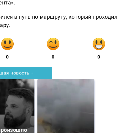
ента».
ился в путь по маршруту, который проходил
ару.
0
0
0
щая новость ↓
произошло