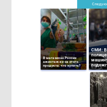
Следую
СМИ: В
полице
В магазинах России
машину
ажиотаж из-за этого
подожг
продукта: что купить?