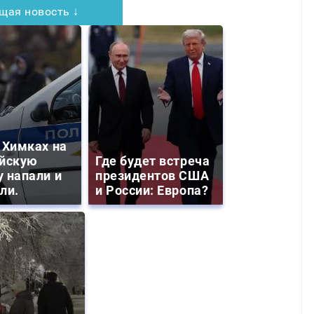
щая новость ↓
 Химках на
йскую
Где будет встреча
 напали и
президентов США
ли.
и России: Европа?