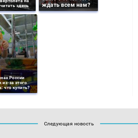
вертолета на
ждать всем нам?
 читать здесь
инах России
 из-за этого
: что купить?
Следующая новость