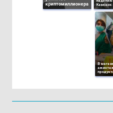
падению 
криптомиллионера
Кавказе:
В магаз
ажиотаж
продукта