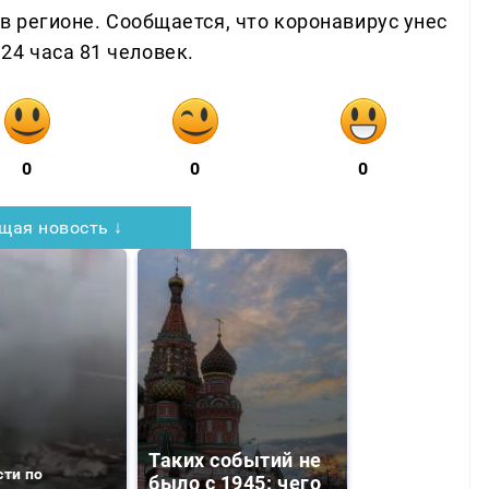
 в регионе. Сообщается, что коронавирус унес
24 часа 81 человек.
0
0
0
щая новость ↓
Таких событий не
сти по
было с 1945: чего