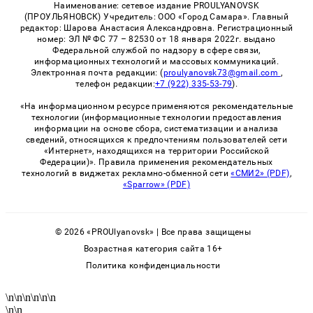
Наименование: сетевое издание PROULYANOVSK
(ПРОУЛЬЯНОВСК) Учредитель: ООО «Город Самара». Главный
редактор: Шарова Анастасия Александровна. Регистрационный
номер: ЭЛ № ФС 77 – 82530 от 18 января 2022г. выдано
Федеральной службой по надзору в сфере связи,
информационных технологий и массовых коммуникаций.
Электронная почта редакции: (
proulyanovsk73@gmail.com
,
телефон редакции:
+7 (922) 335-53-79
).
«На информационном ресурсе применяются рекомендательные
технологии (информационные технологии предоставления
информации на основе сбора, систематизации и анализа
сведений, относящихся к предпочтениям пользователей сети
«Интернет», находящихся на территории Российской
Федерации)». Правила применения рекомендательных
технологий в виджетах рекламно-обменной сети
«СМИ2» (PDF)
,
«Sparrow» (PDF)
© 2026 «PROUlyanovsk» | Все права защищены
Возрастная категория сайта 16+
Политика конфиденциальности
\n
\n
\n
\n
\n
\n
\n
\n