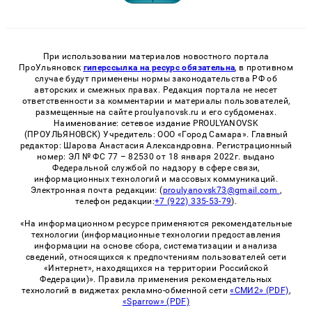
При использовании материалов новостного портала
ПроУльяновск
гиперссылка на ресурс обязательна
, в противном
случае будут применены нормы законодательства РФ об
авторских и смежных правах. Редакция портала не несет
ответственности за комментарии и материалы пользователей,
размещенные на сайте proulyanovsk.ru и его субдоменах.
Наименование: сетевое издание PROULYANOVSK
(ПРОУЛЬЯНОВСК) Учредитель: ООО «Город Самара». Главный
редактор: Шарова Анастасия Александровна. Регистрационный
номер: ЭЛ № ФС 77 – 82530 от 18 января 2022г. выдано
Федеральной службой по надзору в сфере связи,
информационных технологий и массовых коммуникаций.
Электронная почта редакции: (
proulyanovsk73@gmail.com
,
телефон редакции:
+7 (922) 335-53-79
).
«На информационном ресурсе применяются рекомендательные
технологии (информационные технологии предоставления
информации на основе сбора, систематизации и анализа
сведений, относящихся к предпочтениям пользователей сети
«Интернет», находящихся на территории Российской
Федерации)». Правила применения рекомендательных
технологий в виджетах рекламно-обменной сети
«СМИ2» (PDF)
,
«Sparrow» (PDF)