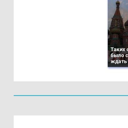
Таких 
было с
ждать