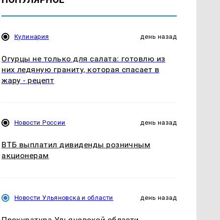
Кулинария
день назад
Огурцы не только для салата: готовлю из
них ледяную граниту, которая спасает в
жару - рецепт
Новости России
день назад
ВТБ выплатил дивиденды розничным
акционерам
Новости Ульяновска и области
день назад
Прокуратура Ульяновской области