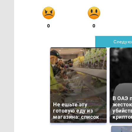
0
0
Следую
В ОАЭ 
Не ешьте эту
жесток
готовую еду из
убийст
магазина: список
крипто