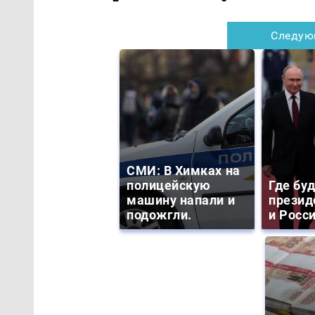
Следую
СМИ: В Химках на
полицейскую
Где бу
машину напали и
презид
подожгли.
и Росс