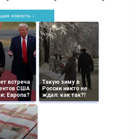
щая новость ↓
дет встреча
Такую зиму в
ентов США
России никто не
ии: Европа?
ждал: как так?!