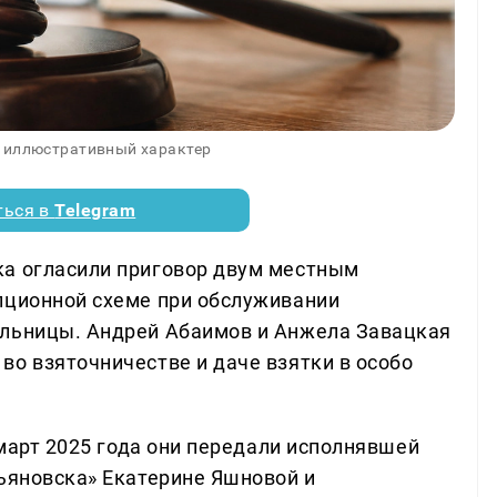
 иллюстративный характер
ться в
Telegram
ка огласили приговор двум местным
пционной схеме при обслуживании
ольницы. Андрей Абаимов и Анжела Завацкая
во взяточничестве и даче взятки в особо
 март 2025 года они передали исполнявшей
льяновска» Екатерине Яшновой и