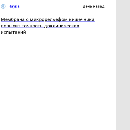
Наука
день назад
Мембрана с микрорельефом кишечника
повысит точность доклинических
испытаний