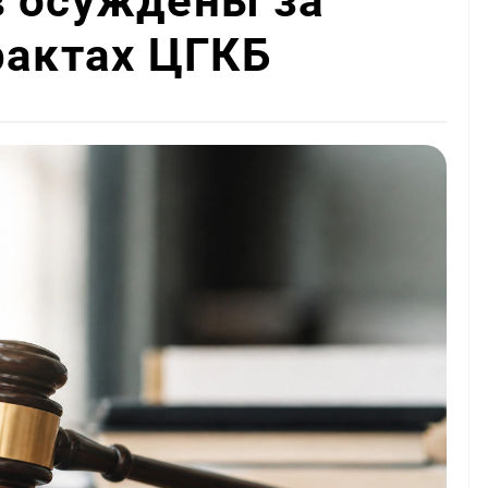
в осуждены за
рактах ЦГКБ