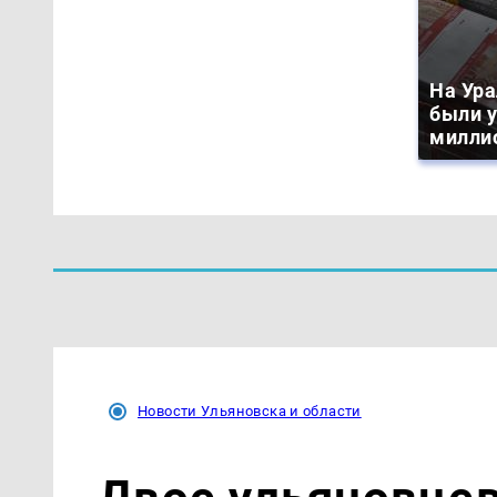
На Ура
были 
милли
Новости Ульяновска и области