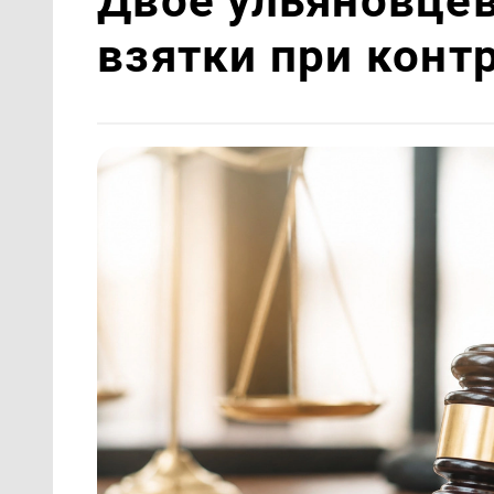
Двое ульяновце
взятки при конт