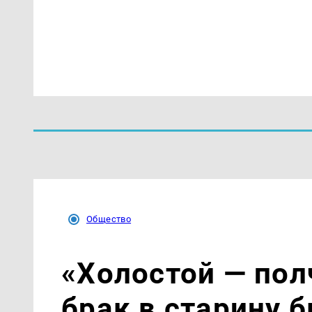
Общество
«Холостой — пол
брак в старину 