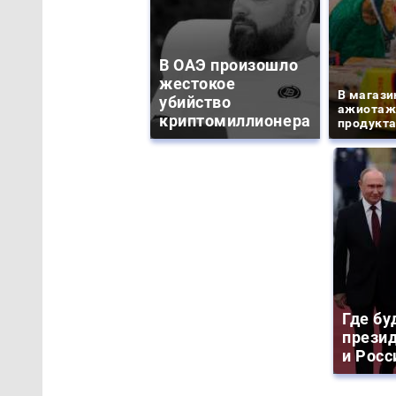
В ОАЭ произошло
жестокое
В магази
убийство
ажиотаж 
криптомиллионера
продукта
Где бу
прези
и Росс