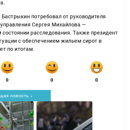
а.
. Бастрыкин потребовал от руководителя
 управления Сергея Михайлова —
 состоянии расследования. Также президент
туации с обеспечением жильем сирот в
ет по итогам.
0
0
0
щая новость ↓