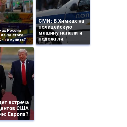
СМИ: В Химках на
полицейскую
нах России
машину напали и
из-за этого
подожгли.
: что купить?
дет встреча
дентов США
ии: Европа?