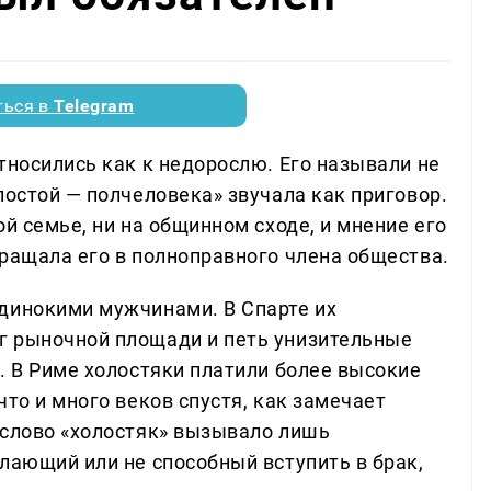
ться в
Telegram
тносились как к недорослю. Его называли не
лостой — полчеловека» звучала как приговор.
ой семье, ни на общинном сходе, и мнение его
вращала его в полноправного члена общества.
динокими мужчинами. В Спарте их
г рыночной площади и петь унизительные
. В Риме холостяки платили более высокие
что и много веков спустя, как замечает
 слово «холостяк» вызывало лишь
лающий или не способный вступить в брак,