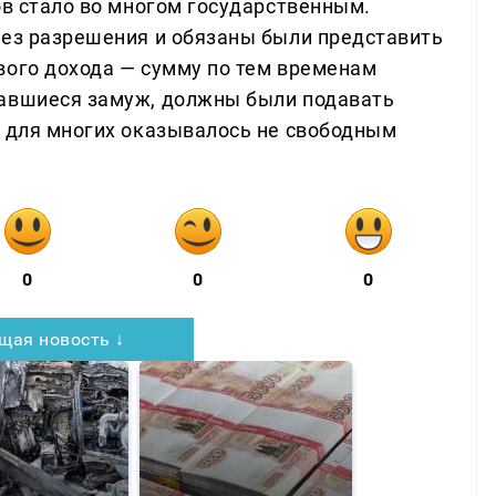
ов стало во многом государственным.
без разрешения и обязаны были представить
вого дохода — сумму по тем временам
равшиеся замуж, должны были подавать
о для многих оказывалось не свободным
0
0
0
щая новость ↓