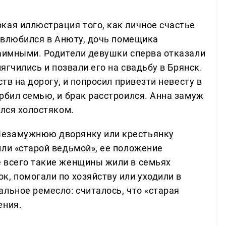
кая иллюстрация того, как личное счастье
н влюбился в Анюту, дочь помещика
заимными. Родители девушки сперва отказали
мягчились и позвали его на свадьбу в Брянск.
ств на дорогу, и попросил привезти невесту в
рбил семью, и брак расстроился. Анна замуж
ался холостяком.
Незамужнюю дворянку или крестьянку
или «старой ведьмой», ее положение
 всего такие женщины жили в семьях
, помогали по хозяйству или уходили в
льное ремесло: считалось, что «старая
ения.