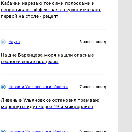
Кабачки нарезаю тонкими полосками и
сворачиваю: эффектная закуска исчезает
первой на столе - рецепт
Наука
8 часов назад
На дне Баренцева моря нашли опасные
геологические процессы
Новости Ульяновска и области
7 часов назад
Ливень в Ульяновске остановил трамваи:
маршруты идут через 19-й микрорайон
Новости Ульяновска и области
9 часов назад