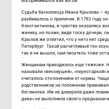
воспринимался как изгой.
Судьба баснописца Ивана Крылова — яр
разбивалось о приличия. В 1792 году о
Константинова, и чувства оказались в
жениху, но позже, видя тоску дочери, с
Крылов же ответил, что у него нет сред
Петербург. Такой расчетливый тон оско
так и не вышла, сам писатель тоже ост
Женщинам приходилось еще тяжелее. 
называли «вековушей», «перестаркой» 
считалось отклонением от нормы. Чаще
родственников на положении приживалок
богомолки. Им не доверяли даже повива
дева» не выполнила своего предназнач