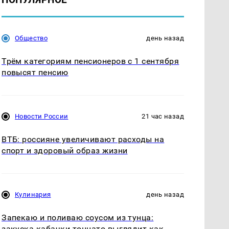
Общество
день назад
Трём категориям пенсионеров с 1 сентября
повысят пенсию
Новости России
21 час назад
ВТБ: россияне увеличивают расходы на
спорт и здоровый образ жизни
Кулинария
день назад
Запекаю и поливаю соусом из тунца:
закуска кабачки тоннато выглядит как