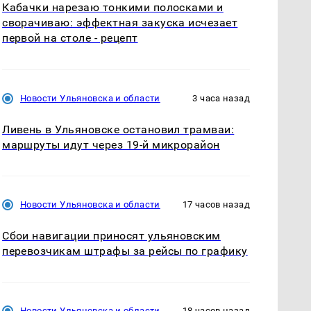
Кабачки нарезаю тонкими полосками и
сворачиваю: эффектная закуска исчезает
первой на столе - рецепт
Новости Ульяновска и области
3 часа назад
Ливень в Ульяновске остановил трамваи:
маршруты идут через 19-й микрорайон
Новости Ульяновска и области
17 часов назад
Сбои навигации приносят ульяновским
перевозчикам штрафы за рейсы по графику
Новости Ульяновска и области
18 часов назад