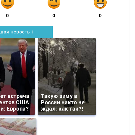
0
0
0
щая новость ↓
дет встреча
Такую зиму в
ентов США
России никто не
ии: Европа?
ждал: как так?!