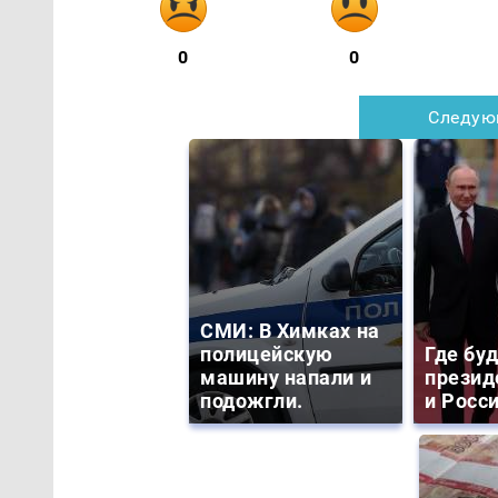
0
0
Следую
СМИ: В Химках на
полицейскую
Где бу
машину напали и
презид
подожгли.
и Росс