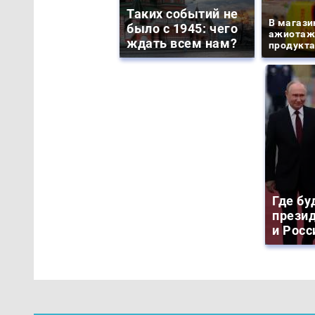
Таких событий не
В магази
было с 1945: чего
ажиотаж 
ждать всем нам?
продукта
Где бу
прези
и Росс