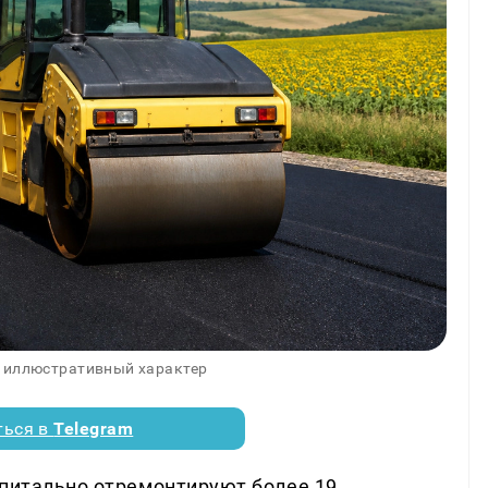
 иллюстративный характер
ться в
Telegram
апитально отремонтируют более 19