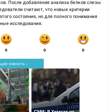
тов. После добавления анализа белков слезы
едователи считают, что новые критерии
этого состояния, но для полного понимания
ные исследования.
0
0
0
щая новость ↓
СМИ: В Химках на