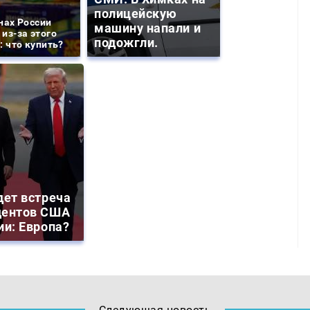
полицейскую
нах России
машину напали и
из-за этого
подожгли.
: что купить?
дет встреча
дентов США
ии: Европа?
Следующая новость