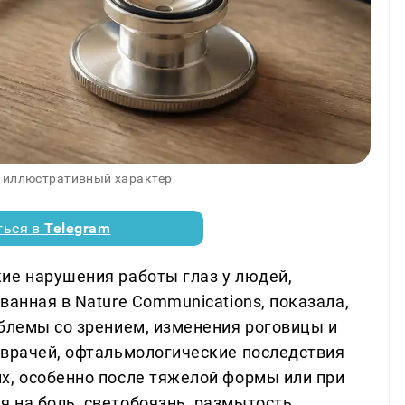
 иллюстративный характер
ться в
Telegram
ие нарушения работы глаз у людей,
ванная в Nature Communications, показала,
облемы со зрением, изменения роговицы и
 врачей, офтальмологические последствия
х, особенно после тяжелой формы или при
 на боль, светобоязнь, размытость