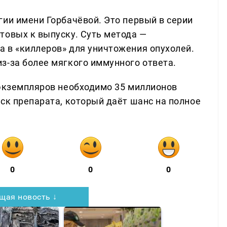
гии имени Горбачёвой. Это первый в серии
товых к выпуску. Суть метода —
 в «киллеров» для уничтожения опухолей.
з-за более мягкого иммунного ответа.
 экземпляров необходимо 35 миллионов
ск препарата, который даёт шанс на полное
0
0
0
щая новость ↓