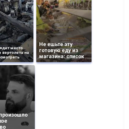
Не ешьте эту
ядит место
готовую еду из
 вертолета на
магазина: список
 смотреть
 произошло
кое
тво