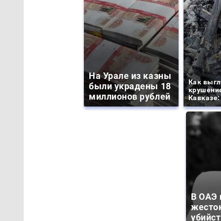
На Урале из казны
Как выгл
были украдены 18
крушение
миллионов рублей
Кавказе:
В ОАЭ
жесто
убийс