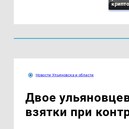
крипт
Новости Ульяновска и области
Двое ульяновце
взятки при конт