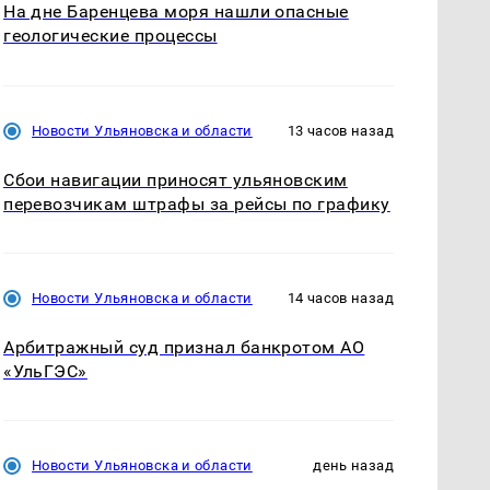
На дне Баренцева моря нашли опасные
геологические процессы
Новости Ульяновска и области
13 часов назад
Сбои навигации приносят ульяновским
перевозчикам штрафы за рейсы по графику
Новости Ульяновска и области
14 часов назад
Арбитражный суд признал банкротом АО
«УльГЭС»
Новости Ульяновска и области
день назад