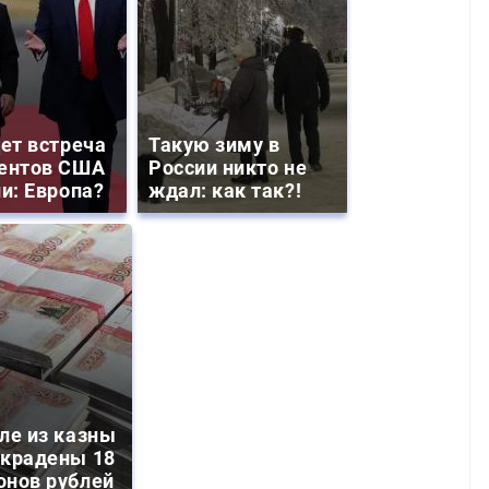
дет встреча
Такую зиму в
ентов США
России никто не
ии: Европа?
ждал: как так?!
ле из казны
украдены 18
онов рублей