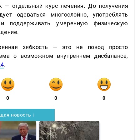
х — отдельный курс лечения. До получения
дует одеваться многослойно, употреблять
и поддерживать умеренную физическую
ащение.
оянная зябкость — это не повод просто
изма о возможном внутреннем дисбалансе,
24
.
0
0
0
щая новость ↓