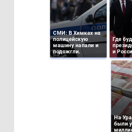
СМИ: В Химках на
полицейскую
Где бу
машину напали и
презид
подожгли.
и Росс
На Ура
были 
милли