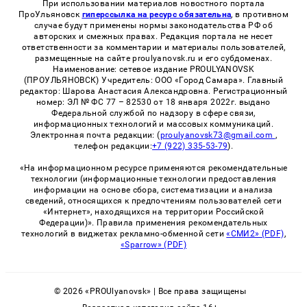
При использовании материалов новостного портала
ПроУльяновск
гиперссылка на ресурс обязательна
, в противном
случае будут применены нормы законодательства РФ об
авторских и смежных правах. Редакция портала не несет
ответственности за комментарии и материалы пользователей,
размещенные на сайте proulyanovsk.ru и его субдоменах.
Наименование: сетевое издание PROULYANOVSK
(ПРОУЛЬЯНОВСК) Учредитель: ООО «Город Самара». Главный
редактор: Шарова Анастасия Александровна. Регистрационный
номер: ЭЛ № ФС 77 – 82530 от 18 января 2022г. выдано
Федеральной службой по надзору в сфере связи,
информационных технологий и массовых коммуникаций.
Электронная почта редакции: (
proulyanovsk73@gmail.com
,
телефон редакции:
+7 (922) 335-53-79
).
«На информационном ресурсе применяются рекомендательные
технологии (информационные технологии предоставления
информации на основе сбора, систематизации и анализа
сведений, относящихся к предпочтениям пользователей сети
«Интернет», находящихся на территории Российской
Федерации)». Правила применения рекомендательных
технологий в виджетах рекламно-обменной сети
«СМИ2» (PDF)
,
«Sparrow» (PDF)
© 2026 «PROUlyanovsk» | Все права защищены