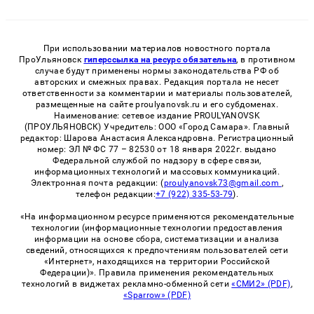
При использовании материалов новостного портала
ПроУльяновск
гиперссылка на ресурс обязательна
, в противном
случае будут применены нормы законодательства РФ об
авторских и смежных правах. Редакция портала не несет
ответственности за комментарии и материалы пользователей,
размещенные на сайте proulyanovsk.ru и его субдоменах.
Наименование: сетевое издание PROULYANOVSK
(ПРОУЛЬЯНОВСК) Учредитель: ООО «Город Самара». Главный
редактор: Шарова Анастасия Александровна. Регистрационный
номер: ЭЛ № ФС 77 – 82530 от 18 января 2022г. выдано
Федеральной службой по надзору в сфере связи,
информационных технологий и массовых коммуникаций.
Электронная почта редакции: (
proulyanovsk73@gmail.com
,
телефон редакции:
+7 (922) 335-53-79
).
«На информационном ресурсе применяются рекомендательные
технологии (информационные технологии предоставления
информации на основе сбора, систематизации и анализа
сведений, относящихся к предпочтениям пользователей сети
«Интернет», находящихся на территории Российской
Федерации)». Правила применения рекомендательных
технологий в виджетах рекламно-обменной сети
«СМИ2» (PDF)
,
«Sparrow» (PDF)