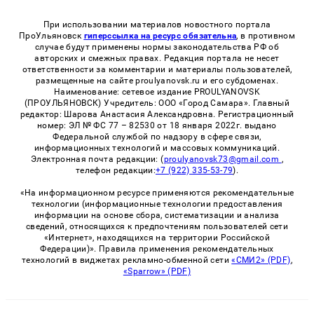
При использовании материалов новостного портала
ПроУльяновск
гиперссылка на ресурс обязательна
, в противном
случае будут применены нормы законодательства РФ об
авторских и смежных правах. Редакция портала не несет
ответственности за комментарии и материалы пользователей,
размещенные на сайте proulyanovsk.ru и его субдоменах.
Наименование: сетевое издание PROULYANOVSK
(ПРОУЛЬЯНОВСК) Учредитель: ООО «Город Самара». Главный
редактор: Шарова Анастасия Александровна. Регистрационный
номер: ЭЛ № ФС 77 – 82530 от 18 января 2022г. выдано
Федеральной службой по надзору в сфере связи,
информационных технологий и массовых коммуникаций.
Электронная почта редакции: (
proulyanovsk73@gmail.com
,
телефон редакции:
+7 (922) 335-53-79
).
«На информационном ресурсе применяются рекомендательные
технологии (информационные технологии предоставления
информации на основе сбора, систематизации и анализа
сведений, относящихся к предпочтениям пользователей сети
«Интернет», находящихся на территории Российской
Федерации)». Правила применения рекомендательных
технологий в виджетах рекламно-обменной сети
«СМИ2» (PDF)
,
«Sparrow» (PDF)