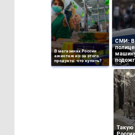
СМИ: В
полице
В магазинах России
машину
ажиотаж из-за этого
подожг
продукта: что купить?
Такую 
России