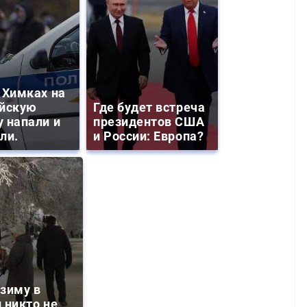
 Химках на
йскую
Где будет встреча
 напали и
президентов США
ли.
и России: Европа?
зиму в
 никто не