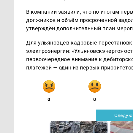
В компании заявили, что по итогам пер
должников и объём просроченной задол
утверждён дополнительный план мероп
Для ульяновцев кадровые перестановк
электроэнергии: «Ульяновскэнерго» ос
первоочередное внимание к дебиторско
платежей — один из первых приоритето
0
0
Следую