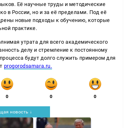
ыков. Её научные труды и методические
о в России, но и за её пределами. Под её
дрены новые подходы к обучению, которые
ьной практике.
лнимая утрата для всего академического
анность делу и стремление к постоянному
процесса будут долго служить примером для
ет
progorodsamara.ru.
0
0
0
щая новость ↓