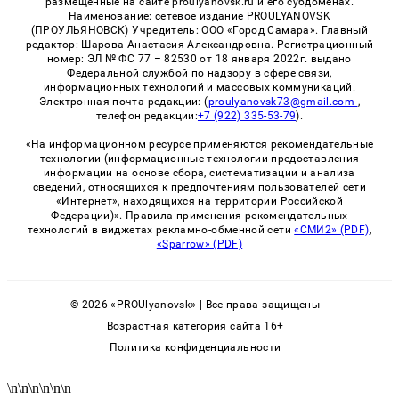
размещенные на сайте proulyanovsk.ru и его субдоменах.
Наименование: сетевое издание PROULYANOVSK
(ПРОУЛЬЯНОВСК) Учредитель: ООО «Город Самара». Главный
редактор: Шарова Анастасия Александровна. Регистрационный
номер: ЭЛ № ФС 77 – 82530 от 18 января 2022г. выдано
Федеральной службой по надзору в сфере связи,
информационных технологий и массовых коммуникаций.
Электронная почта редакции: (
proulyanovsk73@gmail.com
,
телефон редакции:
+7 (922) 335-53-79
).
«На информационном ресурсе применяются рекомендательные
технологии (информационные технологии предоставления
информации на основе сбора, систематизации и анализа
сведений, относящихся к предпочтениям пользователей сети
«Интернет», находящихся на территории Российской
Федерации)». Правила применения рекомендательных
технологий в виджетах рекламно-обменной сети
«СМИ2» (PDF)
,
«Sparrow» (PDF)
© 2026 «PROUlyanovsk» | Все права защищены
Возрастная категория сайта 16+
Политика конфиденциальности
\n
\n
\n
\n
\n
\n