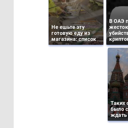
В ОАЭ 
Не ешьте эту
жесток
готовую еду из
убийст
магазина: список
крипто
Таких 
было с
ждать