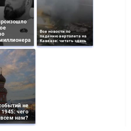
произошло
ое
Все новости по
во
падению вертолета на
миллионера
Кавказе: читать здесь
событий не
 1945: чего
 всем нам?