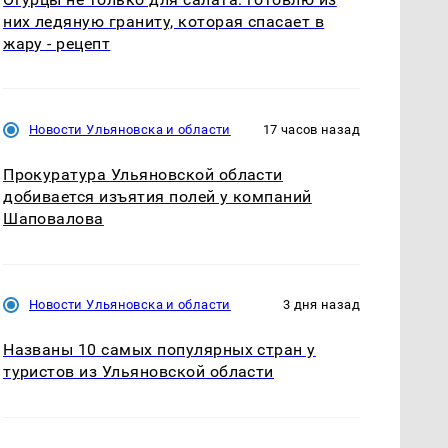
них ледяную граниту, которая спасает в
жару - рецепт
Новости Ульяновска и области
17 часов назад
Прокуратура Ульяновской области
добивается изъятия полей у компаний
Шаповалова
Новости Ульяновска и области
3 дня назад
Названы 10 самых популярных стран у
туристов из Ульяновской области