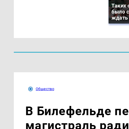
Таких 
было с
ждать
Общество
В Билефельде п
магистраль ради