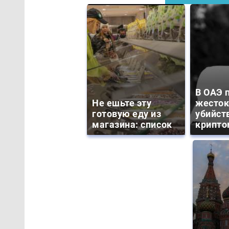
В ОАЭ 
Не ешьте эту
жесток
готовую еду из
убийст
магазина: список
крипто