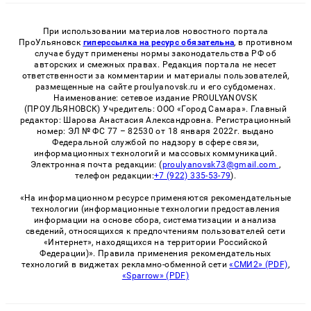
При использовании материалов новостного портала
ПроУльяновск
гиперссылка на ресурс обязательна
, в противном
случае будут применены нормы законодательства РФ об
авторских и смежных правах. Редакция портала не несет
ответственности за комментарии и материалы пользователей,
размещенные на сайте proulyanovsk.ru и его субдоменах.
Наименование: сетевое издание PROULYANOVSK
(ПРОУЛЬЯНОВСК) Учредитель: ООО «Город Самара». Главный
редактор: Шарова Анастасия Александровна. Регистрационный
номер: ЭЛ № ФС 77 – 82530 от 18 января 2022г. выдано
Федеральной службой по надзору в сфере связи,
информационных технологий и массовых коммуникаций.
Электронная почта редакции: (
proulyanovsk73@gmail.com
,
телефон редакции:
+7 (922) 335-53-79
).
«На информационном ресурсе применяются рекомендательные
технологии (информационные технологии предоставления
информации на основе сбора, систематизации и анализа
сведений, относящихся к предпочтениям пользователей сети
«Интернет», находящихся на территории Российской
Федерации)». Правила применения рекомендательных
технологий в виджетах рекламно-обменной сети
«СМИ2» (PDF)
,
«Sparrow» (PDF)