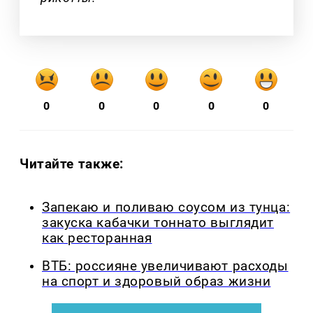
0
0
0
0
0
Читайте также:
Запекаю и поливаю соусом из тунца:
закуска кабачки тоннато выглядит
как ресторанная
ВТБ: россияне увеличивают расходы
на спорт и здоровый образ жизни