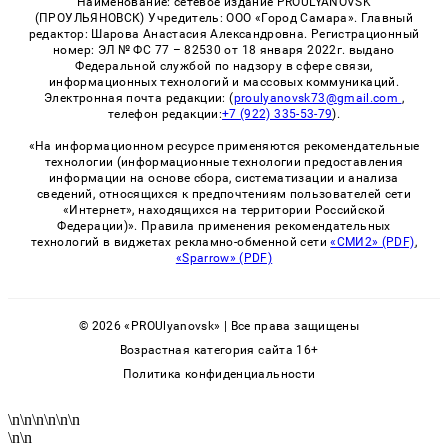
Наименование: сетевое издание PROULYANOVSK
(ПРОУЛЬЯНОВСК) Учредитель: ООО «Город Самара». Главный
редактор: Шарова Анастасия Александровна. Регистрационный
номер: ЭЛ № ФС 77 – 82530 от 18 января 2022г. выдано
Федеральной службой по надзору в сфере связи,
информационных технологий и массовых коммуникаций.
Электронная почта редакции: (
proulyanovsk73@gmail.com
,
телефон редакции:
+7 (922) 335-53-79
).
«На информационном ресурсе применяются рекомендательные
технологии (информационные технологии предоставления
информации на основе сбора, систематизации и анализа
сведений, относящихся к предпочтениям пользователей сети
«Интернет», находящихся на территории Российской
Федерации)». Правила применения рекомендательных
технологий в виджетах рекламно-обменной сети
«СМИ2» (PDF)
,
«Sparrow» (PDF)
© 2026 «PROUlyanovsk» | Все права защищены
Возрастная категория сайта 16+
Политика конфиденциальности
\n
\n
\n
\n
\n
\n
\n
\n