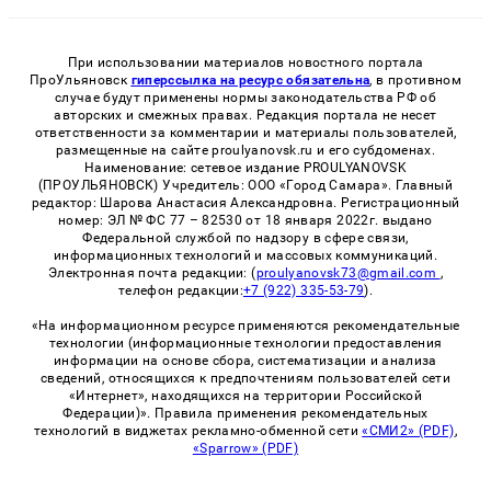
При использовании материалов новостного портала
ПроУльяновск
гиперссылка на ресурс обязательна
, в противном
случае будут применены нормы законодательства РФ об
авторских и смежных правах. Редакция портала не несет
ответственности за комментарии и материалы пользователей,
размещенные на сайте proulyanovsk.ru и его субдоменах.
Наименование: сетевое издание PROULYANOVSK
(ПРОУЛЬЯНОВСК) Учредитель: ООО «Город Самара». Главный
редактор: Шарова Анастасия Александровна. Регистрационный
номер: ЭЛ № ФС 77 – 82530 от 18 января 2022г. выдано
Федеральной службой по надзору в сфере связи,
информационных технологий и массовых коммуникаций.
Электронная почта редакции: (
proulyanovsk73@gmail.com
,
телефон редакции:
+7 (922) 335-53-79
).
«На информационном ресурсе применяются рекомендательные
технологии (информационные технологии предоставления
информации на основе сбора, систематизации и анализа
сведений, относящихся к предпочтениям пользователей сети
«Интернет», находящихся на территории Российской
Федерации)». Правила применения рекомендательных
технологий в виджетах рекламно-обменной сети
«СМИ2» (PDF)
,
«Sparrow» (PDF)